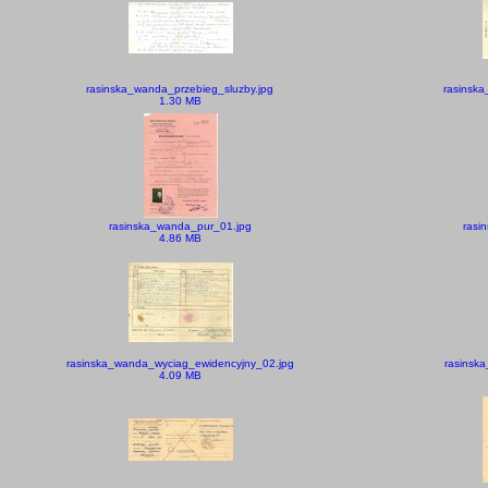
rasinska_wanda_przebieg_sluzby.jpg
rasinsk
1.30 MB
rasinska_wanda_pur_01.jpg
rasi
4.86 MB
rasinska_wanda_wyciag_ewidencyjny_02.jpg
rasinsk
4.09 MB