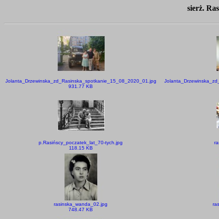
sierż. Ra
Jolanta_Drzewinska_zd_Rasinska_spotkanie_15_08_2020_01.jpg
Jolanta_Drzewinska_zd
931.77 KB
p.Rasińscy_poczatek_lat_70-tych.jpg
r
118.15 KB
rasinska_wanda_02.jpg
ra
748.47 KB